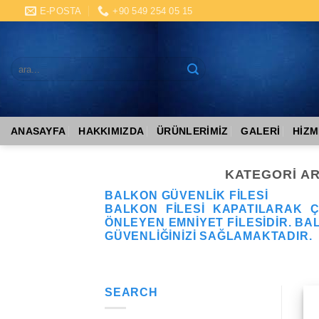
Skip
E-POSTA
+90 549 254 05 15
to
content
ARA:
ANASAYFA
HAKKIMIZDA
ÜRÜNLERIMIZ
GALERI
HIZM
KATEGORI AR
BALKON GÜVENLIK FILESI
BALKON FILESI KAPATILARAK Ç
ÖNLEYEN EMNIYET FILESIDIR. B
GÜVENLIĞINIZI SAĞLAMAKTADIR.
SEARCH