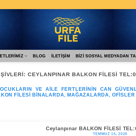
ETLERIMIZ
BLOG
İLETIŞIM
BİZİ SOSYAL MEDYADAN TA
ŞIVLERI:
CEYLANPINAR BALKON FİLESİ TEL:0 
OCUKLARIN VE AILE FERTLERININ CAN GÜVENL
ALKON FILESI BINALARDA, MAĞAZALARDA, OFISLER
Ceylanpınar BALKON FİLESİ TEL:0
TEMMUZ 15, 2020