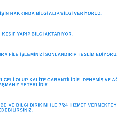
IN HAKKINDA BILGI ALIP/BILGI VERIYORUZ.
 KEŞIF YAPIP BILGI AKTARIYOR.
A FILE IŞLEMINIZI SONLANDIRIP TESLIM EDIYORU
LGELI OLUP KALITE GARANTILIDIR. DENEMIŞ VE 
LAŞMANIZ YETERLIDIR.
E VE BILGI BIRIKIMI ILE 7/24 HIZMET VERMEKTE
EDEBILIRSINIZ.