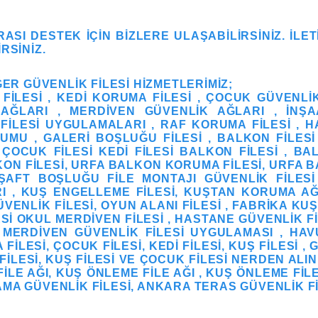
RASI DESTEK IÇIN BIZLERE ULAŞABILIRSINIZ. İLET
RSINIZ.
ĞER GÜVENLIK FILESI HIZMETLERIMIZ;
ILESI , KEDI KORUMA FILESI , ÇOCUK GÜVENLIK 
ĞLARI , MERDIVEN GÜVENLIK AĞLARI , İNŞAA
FILESI UYGULAMALARI , RAF KORUMA FILESI , H
UMU , GALERI BOŞLUĞU FILESI , BALKON FILESI 
I ÇOCUK FILESI KEDI FILESI BALKON FILESI , B
KON FILESI, URFA BALKON KORUMA FILESI, URFA B
I ŞAFT BOŞLUĞU FILE MONTAJI GÜVENLIK FILES
RI , KUŞ ENGELLEME FILESI, KUŞTAN KORUMA AĞ
ÜVENLIK FILESI, OYUN ALANI FILESI , FABRIKA KU
ESI OKUL MERDIVEN FILESI , HASTANE GÜVENLIK F
, MERDIVEN GÜVENLIK FILESI UYGULAMASI , HAV
ILESI, ÇOCUK FILESI, KEDI FILESI, KUŞ FILESI , 
FILESI, KUŞ FILESI VE ÇOCUK FILESI NERDEN ALIN
ILE AĞI, KUŞ ÖNLEME FILE AĞI , KUŞ ÖNLEME FIL
MA GÜVENLIK FILESI, ANKARA TERAS GÜVENLIK FI