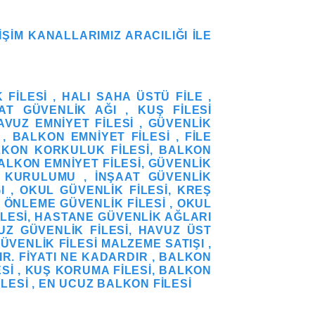
IŞIM KANALLARIMIZ ARACILIĞI ILE
FILESI , HALI SAHA ÜSTÜ FILE ,
T GÜVENLIK AĞI , KUŞ FILESI
AVUZ EMNIYET FILESI , GÜVENLIK
, BALKON EMNIYET FILESI , FILE
ALKON KORKULUK FILESI, BALKON
ALKON EMNIYET FILESI, GÜVENLIK
I KURULUMU , İNŞAAT GÜVENLIK
I , OKUL GÜVENLIK FILESI, KREŞ
Ş ÖNLEME GÜVENLIK FILESI , OKUL
ILESI, HASTANE GÜVENLIK AĞLARI
UZ GÜVENLIK FILESI, HAVUZ ÜST
GÜVENLIK FILESI MALZEME SATIŞI ,
IR. FIYATI NE KADARDIR , BALKON
ESI , KUŞ KORUMA FILESI, BALKON
LESI , EN UCUZ BALKON FILESI