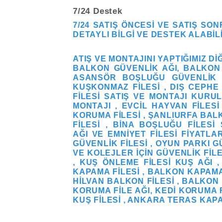
7/24 Destek
7/24 SATIŞ ÖNCESI VE SATIŞ SON
DETAYLI BILGI VE DESTEK ALABILI
ATIŞ VE MONTAJINI YAPTIĞIMIZ DI
BALKON GÜVENLIK AĞI, BALKON F
ASANSÖR BOŞLUĞU GÜVENLIK A
KUŞKONMAZ FILESI , DIŞ CEPHE 
FILESI SATIŞ VE MONTAJI KURUL
MONTAJI , EVCIL HAYVAN FILES
KORUMA FILESI , ŞANLIURFA BAL
FILESI , BINA BOŞLUĞU FILES
AĞI VE EMNIYET FILESI FIYATLA
GÜVENLIK FILESI , OYUN PARKI G
VE KOLEJLER IÇIN GÜVENLIK FIL
, KUŞ ÖNLEME FILESI KUŞ AĞI 
KAPAMA FILESI , BALKON KAPAMA F
HİLVAN BALKON FİLESİ , BALKON 
KORUMA FILE AĞI, KEDI KORUMA F
KUŞ FILESI , ANKARA TERAS KAPA