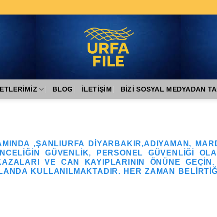
ETLERIMIZ
BLOG
İLETIŞIM
BİZİ SOSYAL MEDYADAN TA
MINDA ,ŞANLIURFA DIYARBAKIR,ADIYAMAN, MAR
NCELIĞIN GÜVENLIK, PERSONEL GÜVENLIĞI OL
AZALARI VE CAN KAYIPLARININ ÖNÜNE GEÇIN.
ALANDA KULLANILMAKTADIR. HER ZAMAN BELIRTIĞI