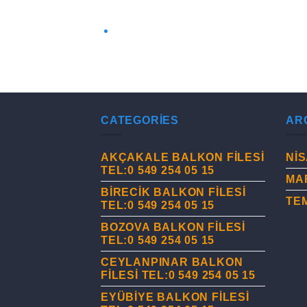
CATEGORIES
AR
AKÇAKALE BALKON FİLESİ
NIS
TEL:0 549 254 05 15
MA
BİRECİK BALKON FİLESİ
TE
TEL:0 549 254 05 15
BOZOVA BALKON FİLESİ
TEL:0 549 254 05 15
CEYLANPINAR BALKON
FİLESİ TEL:0 549 254 05 15
EYÜBİYE BALKON FİLESİ