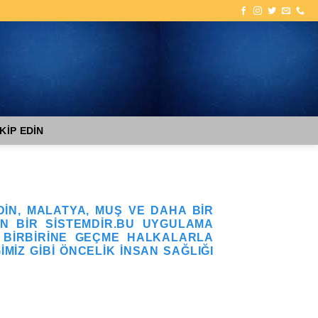
KİP EDİN
DIN, MALATYA, MUŞ VE DAHA BIR
AN BIR SISTEMDIR.BU UYGULAMA
 BIRBIRINE GEÇME HALKALARLA
MIZ GIBI ÖNCELIK INSAN SAĞLIĞI