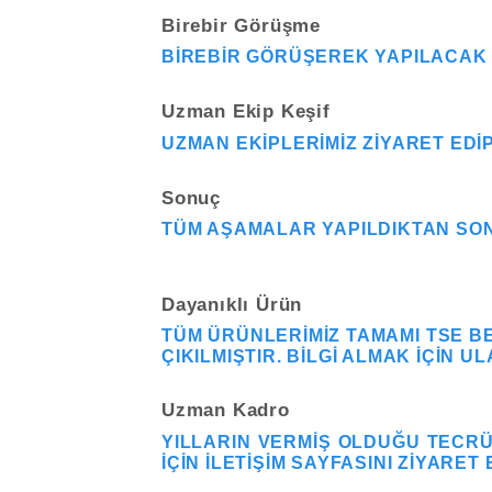
Birebir Görüşme
BIREBIR GÖRÜŞEREK YAPILACAK IŞ
Uzman Ekip Keşif
UZMAN EKIPLERIMIZ ZIYARET EDIP
Sonuç
TÜM AŞAMALAR YAPILDIKTAN SONR
Dayanıklı Ürün
TÜM ÜRÜNLERIMIZ TAMAMI TSE BE
ÇIKILMIŞTIR. BILGI ALMAK IÇIN U
Uzman Kadro
YILLARIN VERMIŞ OLDUĞU TECRÜB
IÇIN ILETIŞIM SAYFASINI ZIYARET 