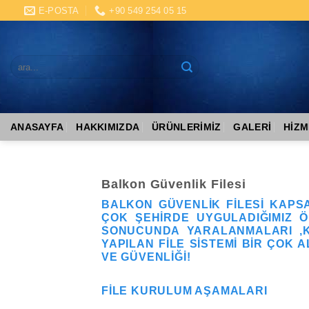
Skip
E-POSTA
+90 549 254 05 15
to
content
ARA:
ANASAYFA
HAKKIMIZDA
ÜRÜNLERIMIZ
GALERI
HIZM
Balkon Güvenlik Filesi
BALKON GÜVENLIK FILESI KAPSA
ÇOK ŞEHIRDE UYGULADIĞIMIZ Ö
SONUCUNDA YARALANMALARI ,K
YAPILAN FILE SISTEMI BIR ÇOK 
VE GÜVENLIĞI!
FILE KURULUM AŞAMALARI