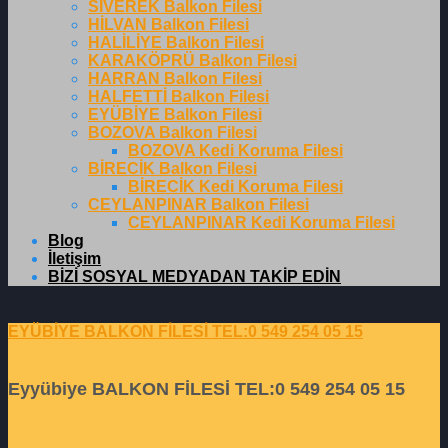
SİVEREK Balkon Filesi
HİLVAN Balkon Filesi
HALİLİYE Balkon Filesi
KARAKÖPRÜ Balkon Filesi
HARRAN Balkon Filesi
HALFETTİ Balkon Filesi
EYÜBİYE Balkon Filesi
BOZOVA Balkon Filesi
BOZOVA Kedi Koruma Filesi
BİRECİK Balkon Filesi
BİRECİK Kedi Koruma Filesi
CEYLANPINAR Balkon Filesi
CEYLANPINAR Kedi Koruma Filesi
Blog
İletişim
BİZİ SOSYAL MEDYADAN TAKİP EDİN
EYÜBİYE BALKON FİLESİ TEL:0 549 254 05 15
Eyyübiye BALKON FİLESİ TEL:0 549 254 05 15