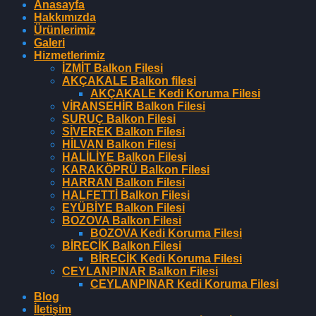
Anasayfa
Hakkımızda
Ürünlerimiz
Galeri
Hizmetlerimiz
İZMİT Balkon Filesi
AKÇAKALE Balkon filesi
AKÇAKALE Kedi Koruma Filesi
VİRANSEHİR Balkon Filesi
SURUÇ Balkon Filesi
SİVEREK Balkon Filesi
HİLVAN Balkon Filesi
HALİLİYE Balkon Filesi
KARAKÖPRÜ Balkon Filesi
HARRAN Balkon Filesi
HALFETTİ Balkon Filesi
EYÜBİYE Balkon Filesi
BOZOVA Balkon Filesi
BOZOVA Kedi Koruma Filesi
BİRECİK Balkon Filesi
BİRECİK Kedi Koruma Filesi
CEYLANPINAR Balkon Filesi
CEYLANPINAR Kedi Koruma Filesi
Blog
İletişim