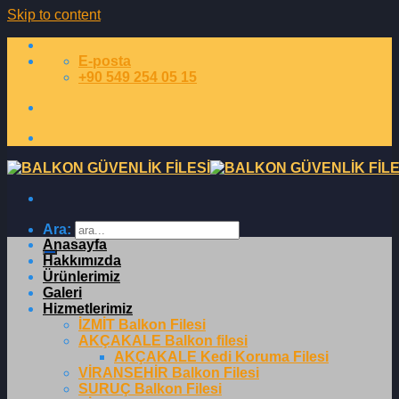
Skip to content
E-posta
+90 549 254 05 15
Ara:
Anasayfa
Hakkımızda
Ürünlerimiz
Galeri
Hizmetlerimiz
İZMİT Balkon Filesi
AKÇAKALE Balkon filesi
AKÇAKALE Kedi Koruma Filesi
VİRANSEHİR Balkon Filesi
SURUÇ Balkon Filesi