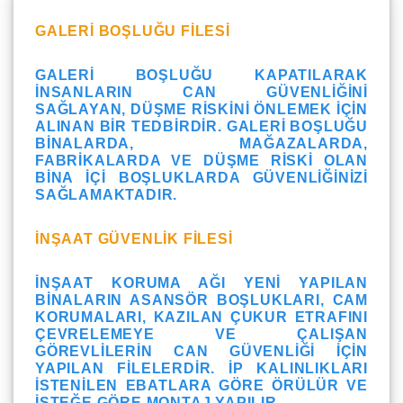
GALERI BOŞLUĞU FILESI
GALERI BOŞLUĞU KAPATILARAK
INSANLARIN CAN GÜVENLIĞINI
SAĞLAYAN, DÜŞME RISKINI ÖNLEMEK IÇIN
ALINAN BIR TEDBIRDIR. GALERI BOŞLUĞU
BINALARDA, MAĞAZALARDA,
FABRIKALARDA VE DÜŞME RISKI OLAN
BINA IÇI BOŞLUKLARDA GÜVENLIĞINIZI
SAĞLAMAKTADIR.
İNŞAAT GÜVENLIK FILESI
İNŞAAT KORUMA AĞI YENI YAPILAN
BINALARIN ASANSÖR BOŞLUKLARI, CAM
KORUMALARI, KAZILAN ÇUKUR ETRAFINI
ÇEVRELEMEYE VE ÇALIŞAN
GÖREVLILERIN CAN GÜVENLIĞI IÇIN
YAPILAN FILELERDIR. İP KALINLIKLARI
ISTENILEN EBATLARA GÖRE ÖRÜLÜR VE
ISTEĞE GÖRE MONTAJ YAPILIR.